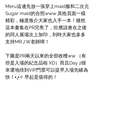
Meru這邊先放一張穿上maid服和二次元
Sugar maid的合照www 其他頁面一樣
精彩，極度推介大家也入手一本！雖然
這本畫集在PR完售了，但應該會在之後
的同人展場次上加印，到時大家也多多
支持MR.J.W老師唷！
下圖是PR兩天以來的全部收穫ww （有
些是入場的紀念品啦 XD）而且Day 2很
幸運地排到VIP門票可以提早入場先睹為
快！•̀.̫•́✧ 早起是值得的！