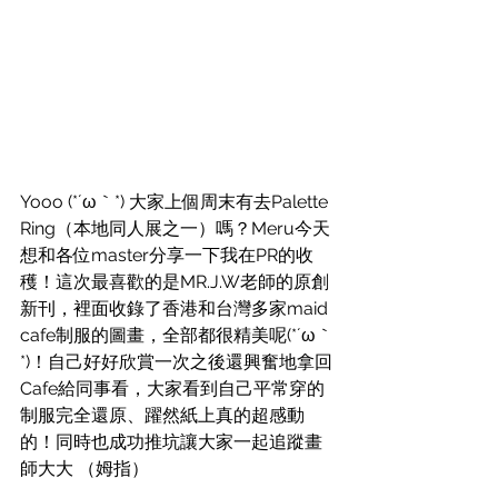
Yooo (*´ω｀*) 大家上個周末有去Palette 
Ring（本地同人展之一）嗎？Meru今天
想和各位master分享一下我在PR的收
穫！這次最喜歡的是MR.J.W老師的原創
新刊，裡面收錄了香港和台灣多家maid 
cafe制服的圖畫，全部都很精美呢(*´ω｀
*)！自己好好欣賞一次之後還興奮地拿回
Cafe給同事看，大家看到自己平常穿的
制服完全還原、躍然紙上真的超感動
的！同時也成功推坑讓大家一起追蹤畫
師大大 （姆指）