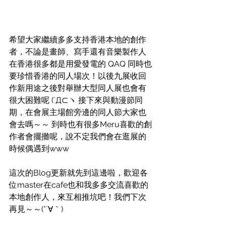
希望大家繼續多多支持香港本地的創作
者，不論是畫師、寫手還有音樂製作人
在香港很多都是用愛發電的 QAQ 同時也
要珍惜香港的同人場次！以後九展收回
作新用途之後對舉辦大型同人展也會有
很大困難呢 (´Д⊂ヽ 接下來與動漫節同
期，在會展主場館旁邊的同人節大家也
會去嗎～～ 到時也有很多Meru喜歡的創
作者會擺攤呢，說不定我們會在逛展的
時候偶遇到www
這次的Blog更新就先到這邊啦，歡迎各
位master在cafe也和我多多交流喜歡的
本地創作人，來互相推坑吧！我們下次
再見～～(*´∀｀)