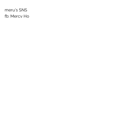
meru's SNS
fb: Mercy Ho
ig: meru.maid
楓糖組女僕日誌
查看全部
最新文章