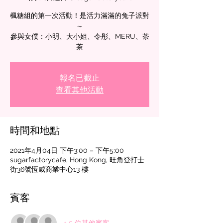
楓糖組的第一次活動！是活力滿滿的兔子派對
～
參與女僕：小明、大小姐、令彤、MERU、茶
茶
報名已截止
查看其他活動
時間和地點
2021年4月04日 下午3:00 – 下午5:00
sugarfactorycafe, Hong Kong, 旺角登打士
街36號恆威商業中心13 樓
賓客
+ 5 位其他賓客