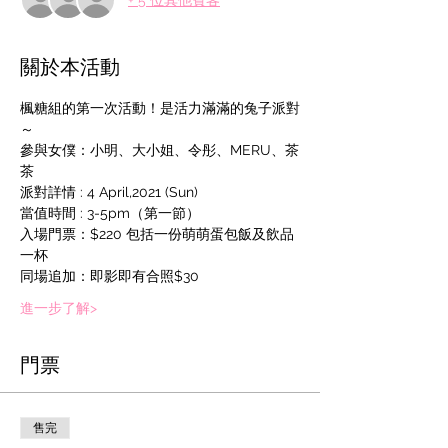
關於本活動
楓糖組的第一次活動！是活力滿滿的兔子派對
～
參與女僕：小明、大小姐、令彤、MERU、茶
茶
派對詳情 : 4 April,2021 (Sun)
當值時間 : 3-5pm（第一節）
入場門票：$220 包括一份萌萌蛋包飯及飲品
一杯
同場追加：即影即有合照$30
進一步了解>
門票
售完